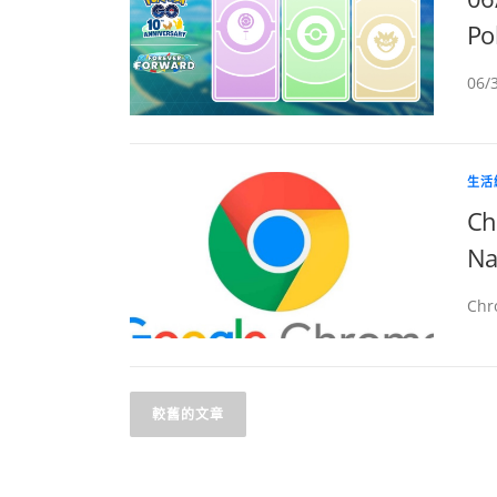
Po
06
生活
C
N
Ch
文
較舊的文章
章
導