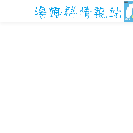
跳
至
主
要
內
容