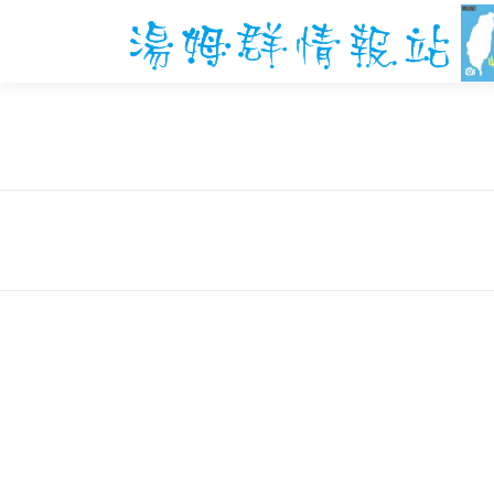
跳
至
主
要
內
容