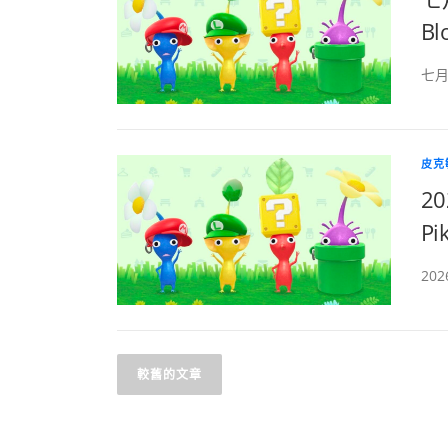
Bl
七月
皮克敏
2
Pi
20
文
較舊的文章
章
導