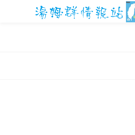
跳
至
主
要
內
容