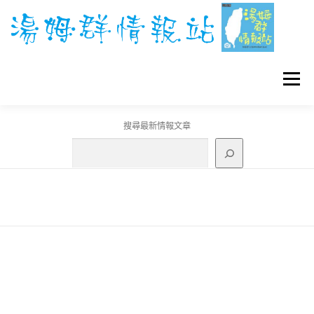
跳
至
主
要
內
容
選單
搜尋最新情報文章
GO團體戰BOSS
寶可夢工具
寶可夢
3C資訊
刊登聯繫