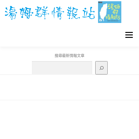
跳
至
主
要
內
容
選單
搜尋最新情報文章
GO團體戰BOSS
寶可夢工具
寶可夢
3C資訊
刊登聯繫