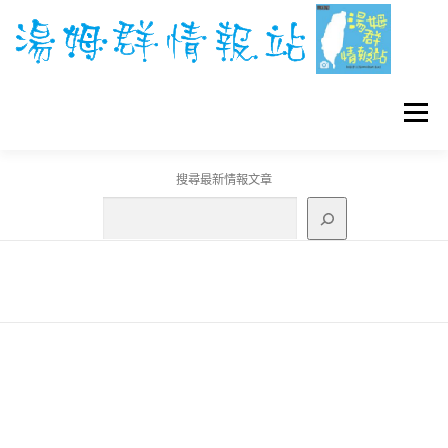
跳
至
主
要
內
容
選單
搜尋最新情報文章
GO團體戰BOSS
寶可夢工具
寶可夢
3C資訊
刊登聯繫