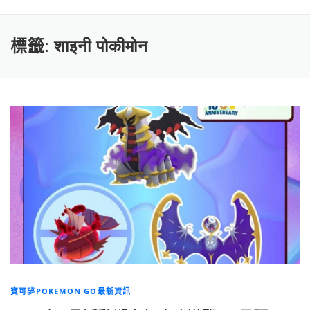
標籤:
शाइनी पोकीमोन
寶可夢POKEMON GO最新資訊