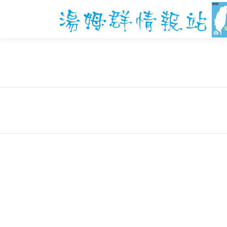
跳
至
主
要
內
容