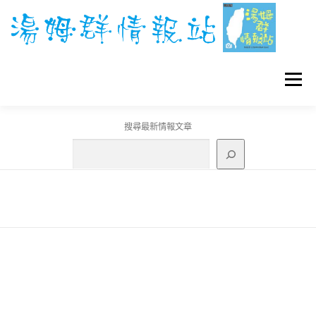
跳
至
主
要
內
容
選單
搜尋最新情報文章
GO團體戰BOSS
寶可夢工具
寶可夢
3C資訊
刊登聯繫