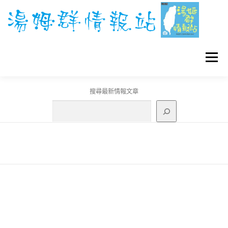
跳
至
主
要
內
容
選單
搜尋最新情報文章
GO團體戰BOSS
寶可夢工具
寶可夢
3C資訊
刊登聯繫