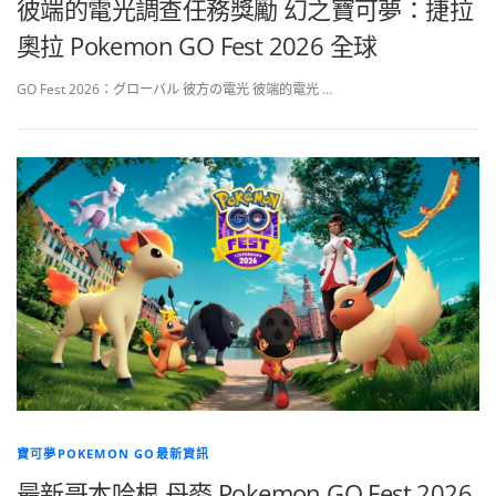
彼端的電光調查任務獎勵 幻之寶可夢：捷拉
奧拉 Pokemon GO Fest 2026 全球
GO Fest 2026：グローバル 彼方の電光 彼端的電光 …
寶可夢POKEMON GO最新資訊
最新哥本哈根 丹麥 Pokemon GO Fest 2026