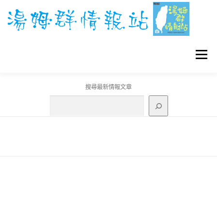
跳
至
主
要
內
容
選單
搜尋最新情報文章
GO團體戰BOSS
寶可夢工具
寶可夢
3C資訊
刊登聯繫