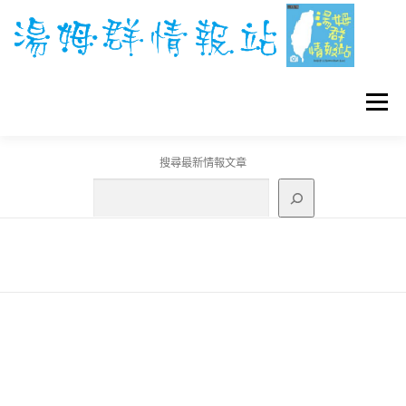
跳
至
主
要
內
容
選單
搜尋最新情報文章
GO團體戰BOSS
寶可夢工具
寶可夢
3C資訊
刊登聯繫