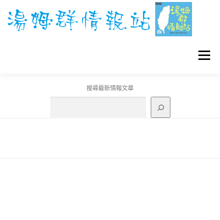
跳
至
主
要
內
容
選單
搜尋最新情報文章
GO團體戰BOSS
寶可夢工具
寶可夢
3C資訊
刊登聯繫