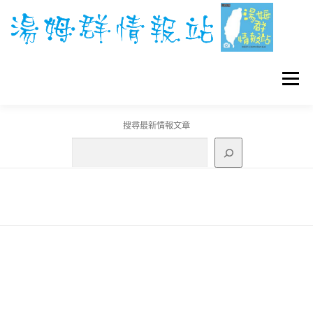
跳
至
主
要
內
容
選單
搜尋最新情報文章
GO團體戰BOSS
寶可夢工具
寶可夢
3C資訊
刊登聯繫