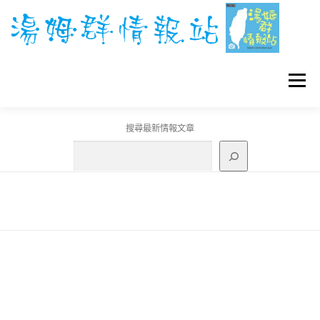
跳
至
主
要
內
容
選單
搜尋最新情報文章
GO團體戰BOSS
寶可夢工具
寶可夢
3C資訊
刊登聯繫