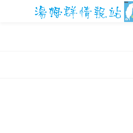
跳
至
主
要
內
容