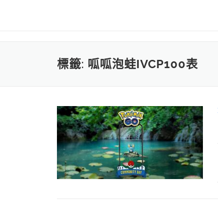
標籤:
呱呱泡蛙IVCP100表