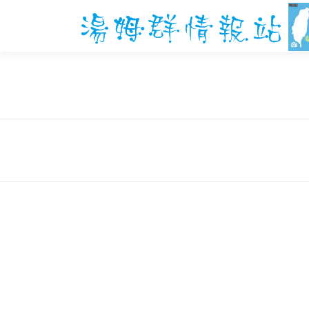
跳
至
主
要
內
容