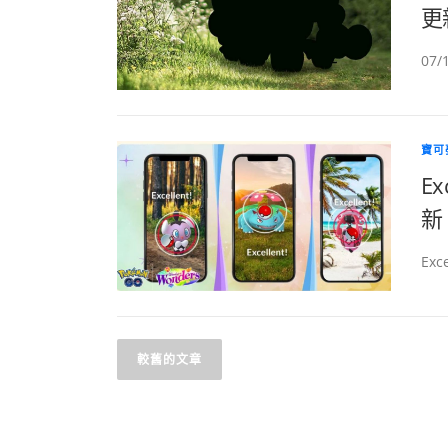
更新
07
寶可
E
新
Exc
文
較舊的文章
章
導