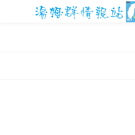
跳
至
主
要
內
容