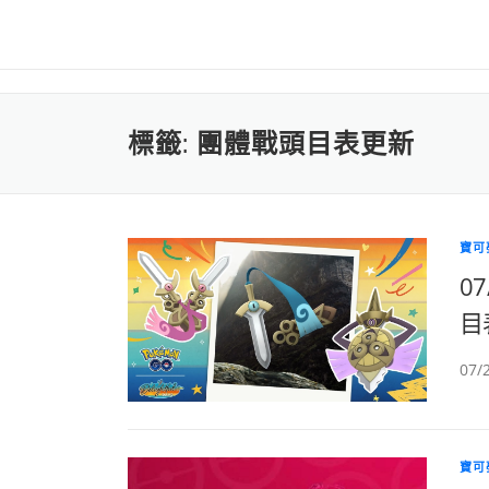
標籤:
團體戰頭目表更新
寶可
0
目
07
寶可