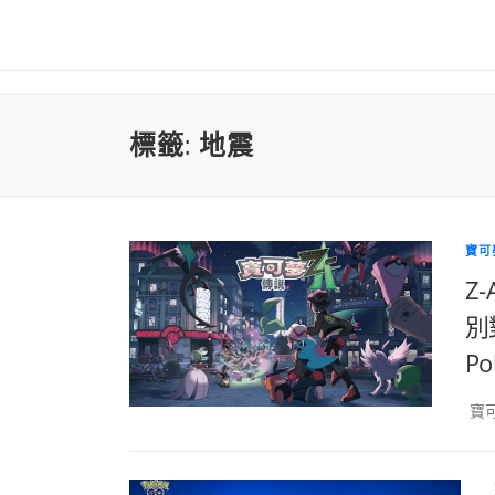
標籤:
地震
寶可
Z
別對
Po
寶可