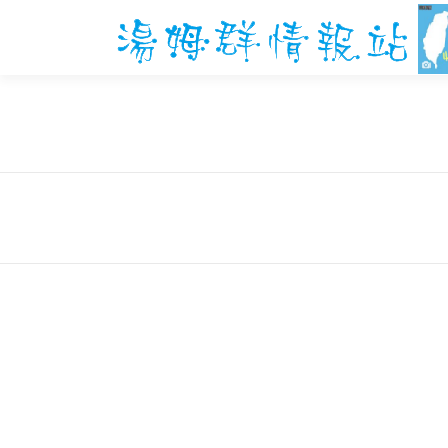
跳
至
主
要
內
容