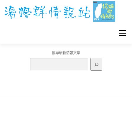
跳
至
主
要
內
容
選單
搜尋最新情報文章
GO團體戰BOSS
寶可夢工具
寶可夢
3C資訊
刊登聯繫