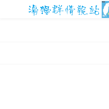
跳
至
主
要
內
容