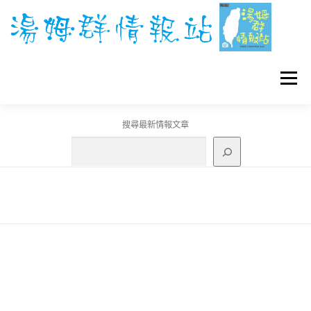
跳
至
主
要
內
容
選單
搜尋最新情報文章
GO團體戰BOSS
寶可夢工具
寶可夢
3C資訊
刊登聯繫