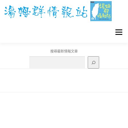
跳
至
主
要
內
容
選單
搜尋最新情報文章
GO團體戰BOSS
寶可夢工具
寶可夢
3C資訊
刊登聯繫