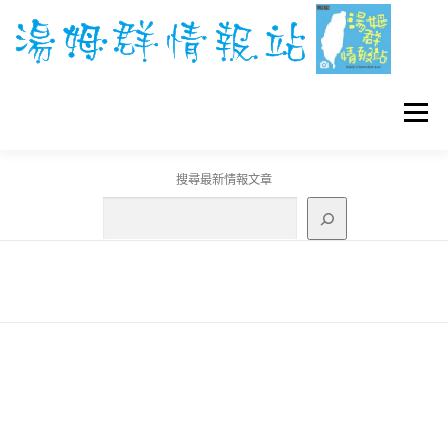
跳
至
主
要
內
容
選單
搜尋最新情報文章
GO團體戰BOSS
寶可夢工具
寶可夢
3C資訊
刊登聯繫