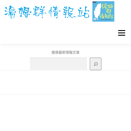
跳
至
主
要
內
容
選單
搜尋最新情報文章
GO團體戰BOSS
寶可夢工具
寶可夢
3C資訊
刊登聯繫