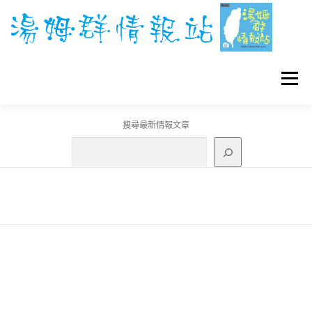
跳
至
主
要
內
容
選單
搜尋最新情報文章
GO團體戰BOSS
寶可夢工具
寶可夢
3C資訊
刊登聯繫