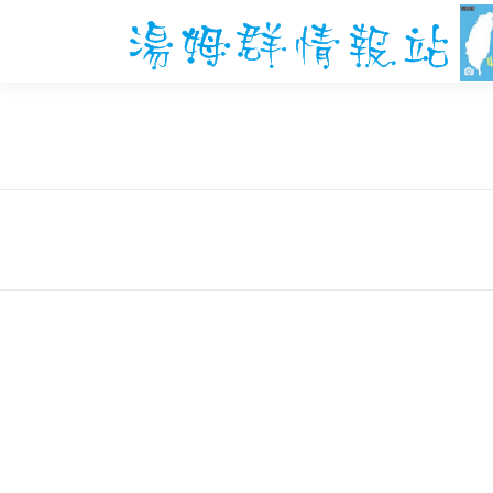
跳
至
主
要
內
容