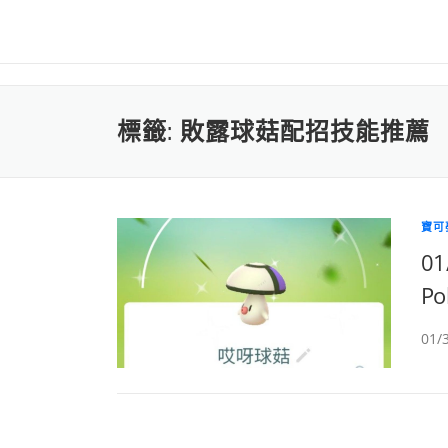
標籤:
敗露球菇配招技能推薦
寶可
0
Po
01