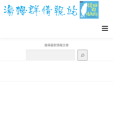
跳
至
主
要
內
容
選單
搜尋最新情報文章
GO團體戰BOSS
寶可夢工具
寶可夢
3C資訊
刊登聯繫