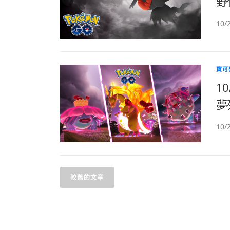
野
10/
寶可
1
夢列
10
文
較舊的文章
章
導
覽