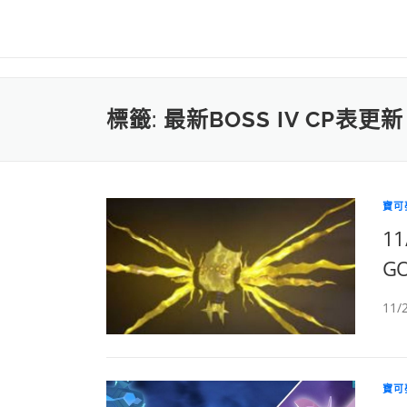
標籤:
最新BOSS IV CP表更
寶可
1
GO
11
寶可