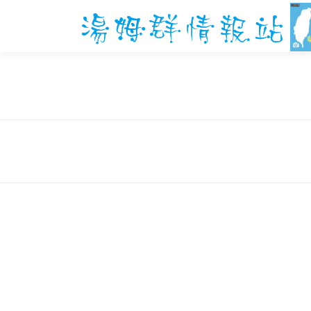
跳
至
主
要
內
容