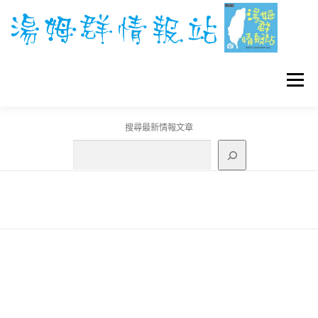
跳
至
主
要
內
容
選單
搜尋最新情報文章
GO團體戰BOSS
寶可夢工具
寶可夢
3C資訊
刊登聯繫