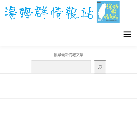
跳
至
主
要
內
容
選單
搜尋最新情報文章
GO團體戰BOSS
寶可夢工具
寶可夢
3C資訊
刊登聯繫