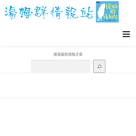
跳
至
主
要
內
容
選單
搜尋最新情報文章
GO團體戰BOSS
寶可夢工具
寶可夢
3C資訊
刊登聯繫