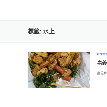
標籤:
水上
台北民
嘉
嘉義水