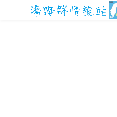
跳
至
主
要
內
容