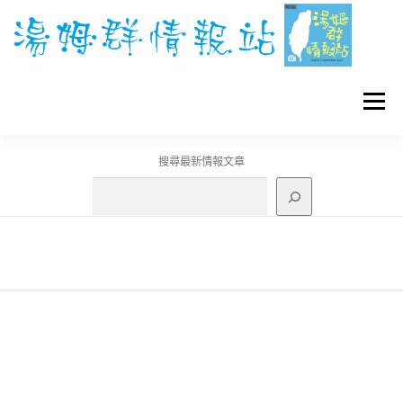
跳
至
主
要
內
容
選單
搜尋最新情報文章
GO團體戰BOSS
寶可夢工具
寶可夢
3C資訊
刊登聯繫