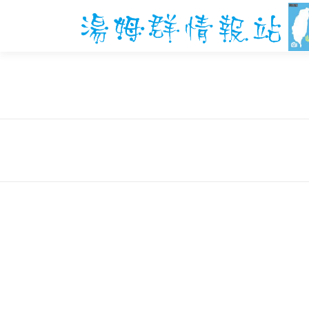
跳
至
主
要
內
容