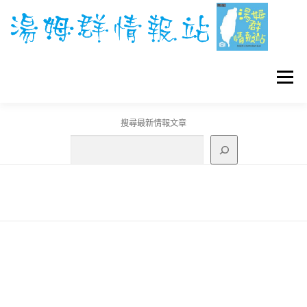
跳
至
主
要
內
容
選單
搜尋最新情報文章
GO團體戰BOSS
寶可夢工具
寶可夢
3C資訊
刊登聯繫