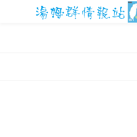
跳
至
主
要
內
容