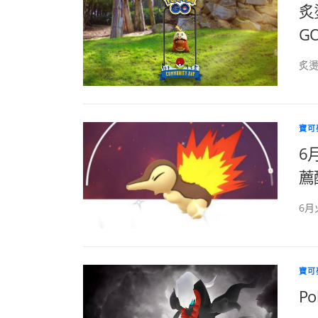
炙
GO
炙燙
寶可
6
薦
6月
寶可
Po