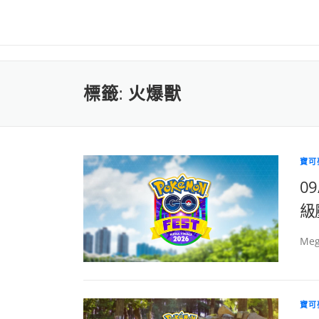
標籤:
火爆獸
寶可
09
級
Meg
寶可