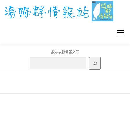
跳
至
主
要
內
容
選單
搜尋最新情報文章
GO團體戰BOSS
寶可夢工具
寶可夢
3C資訊
刊登聯繫