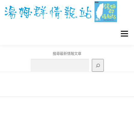
跳
至
主
要
內
容
選單
搜尋最新情報文章
GO團體戰BOSS
寶可夢工具
寶可夢
3C資訊
刊登聯繫