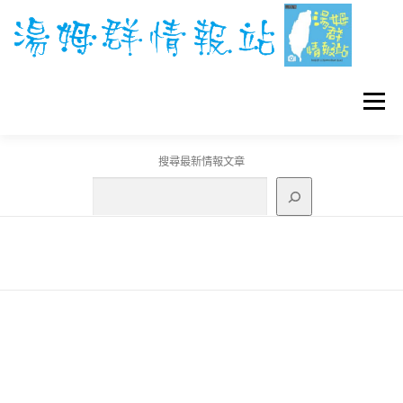
跳
至
主
要
內
容
選單
搜尋最新情報文章
GO團體戰BOSS
寶可夢工具
寶可夢
3C資訊
刊登聯繫