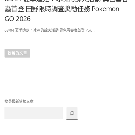
蟲首登 田野限時調查獎勵任務 Pokemon
GO 2026
08/04 夏季遠足：冰凍的餘火活動 異色雪吞蟲首登 Pok …
文
章
較舊的文章
導
覽
搜尋最新情報文章