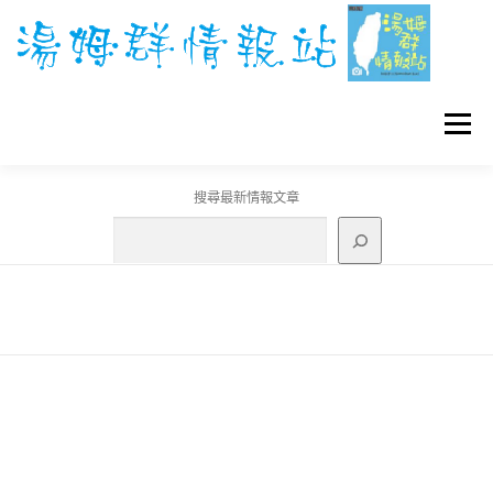
跳
至
主
要
內
容
選單
搜尋最新情報文章
GO團體戰BOSS
寶可夢工具
寶可夢
3C資訊
刊登聯繫