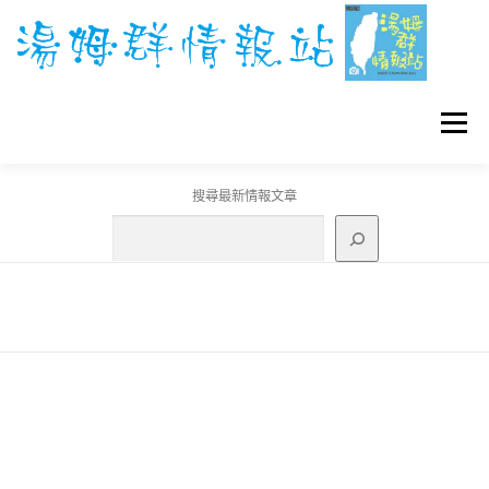
跳
至
主
要
內
容
選單
搜尋最新情報文章
GO團體戰BOSS
寶可夢工具
寶可夢
3C資訊
刊登聯繫