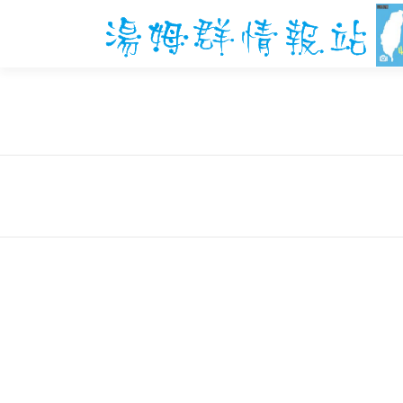
跳
至
主
要
內
容