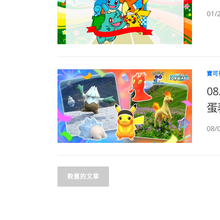
01/
寶可
0
蛋表
08
文
較舊的文章
章
導