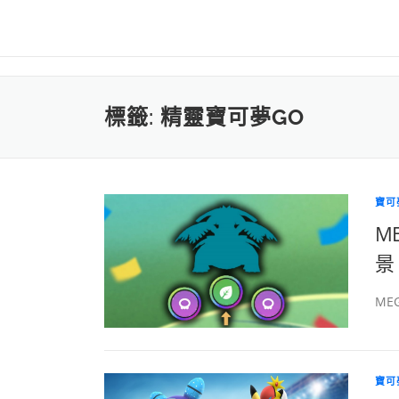
標籤:
精靈寶可夢GO
寶可
M
景 
ME
寶可