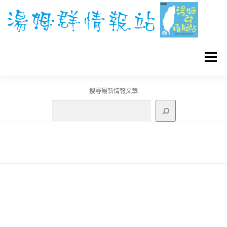
跳
至
主
要
內
容
選單
搜尋最新情報文章
GO團體戰BOSS
寶可夢工具
寶可夢
3C資訊
刊登聯繫