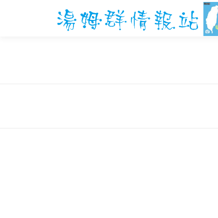
跳
至
主
要
內
容