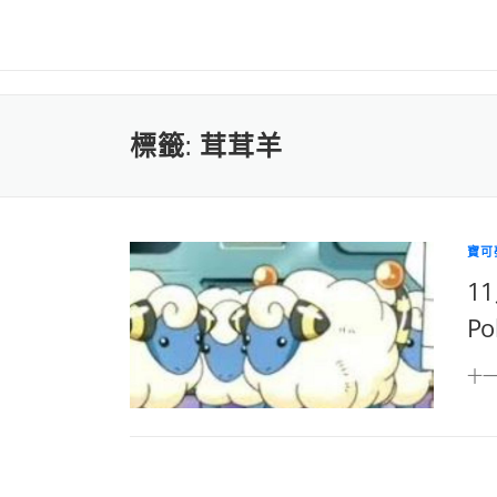
標籤:
茸茸羊
寶可
1
P
十一