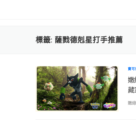
標籤:
薩戮德剋星打手推薦
寶可
嫩
藏
嫩綠