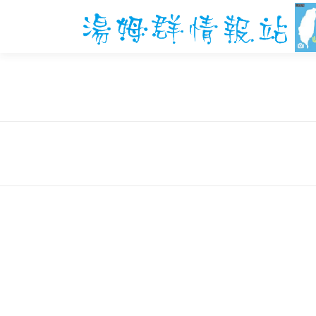
跳
至
主
要
內
容