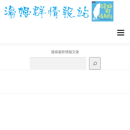
跳
至
主
要
內
容
選單
搜尋最新情報文章
GO團體戰BOSS
寶可夢工具
寶可夢
3C資訊
刊登聯繫