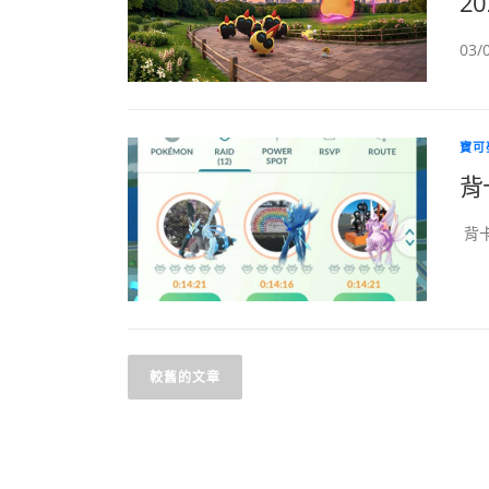
20
03
寶可
背
背卡
文
較舊的文章
章
導
覽