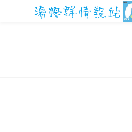
跳
至
主
要
內
容