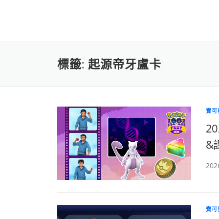
標籤:
起源帝牙盧卡
寶可
2
&
202
寶可