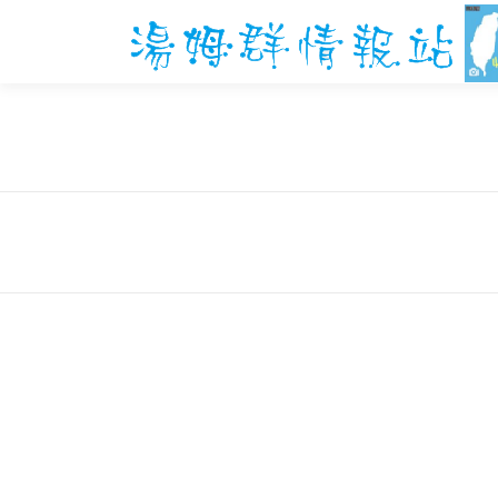
跳
至
主
要
內
容