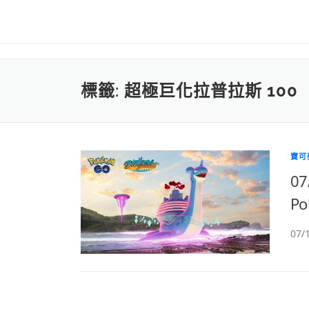
標籤:
超極巨化拉普拉斯 100
寶可
0
Po
07