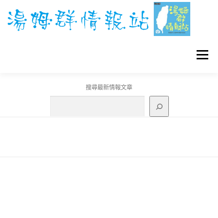
跳
至
主
要
內
容
選單
搜尋最新情報文章
GO團體戰BOSS
寶可夢工具
寶可夢
3C資訊
刊登聯繫