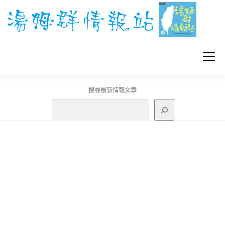
跳
至
主
要
內
容
選單
搜尋最新情報文章
GO團體戰BOSS
寶可夢工具
寶可夢
3C資訊
刊登聯繫